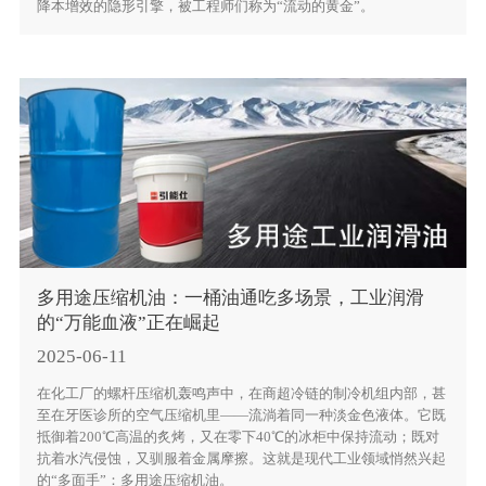
降本增效的隐形引擎，被工程师们称为“流动的黄金”。
多用途压缩机油：一桶油通吃多场景，工业润滑
的“万能血液”正在崛起
2025-06-11
在化工厂的螺杆压缩机轰鸣声中，在商超冷链的制冷机组内部，甚
至在牙医诊所的空气压缩机里——流淌着同一种淡金色液体。它既
抵御着200℃高温的炙烤，又在零下40℃的冰柜中保持流动；既对
抗着水汽侵蚀，又驯服着金属摩擦。这就是现代工业领域悄然兴起
的“多面手”：多用途压缩机油。